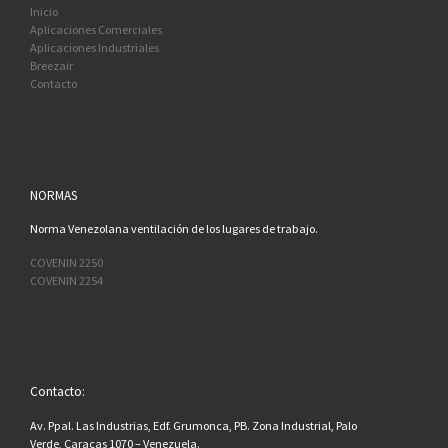
Inicio
Aplicaciones Comerciales
Aplicaciones Industriales
Breezair
Contacto
NORMAS
Norma Venezolana ventilación de los lugares de trabajo.
COVENIN 2250
COVENIN 2254
Contacto:
Av. Ppal. Las Industrias, Edf. Grumonca, PB. Zona Industrial, Palo
Verde, Caracas 1070 – Venezuela.